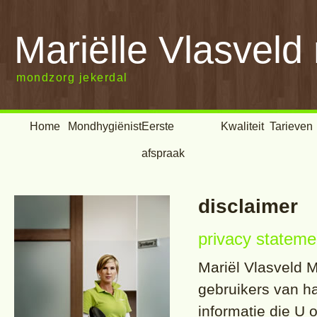
Mariëlle Vlasveld
mondzorg jekerdal
Home
Mondhygiënist
Eerste
Kwaliteit
Tarieven
afspraak
disclaimer
privacy stateme
Mariël Vlasveld M
gebruikers van ha
informatie die U 