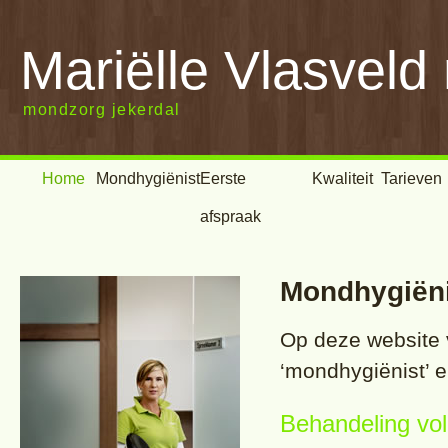
Mariëlle Vlasveld
mondzorg jekerdal
Home
Mondhygiënist
Eerste
Kwaliteit
Tarieven
afspraak
Mondhygiëni
Op deze website v
‘mondhygiënist’ 
Behandeling vo